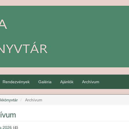
Rendezvények
Galéria
Ajánlók
Archívum
kkönyvtár
Archívum
hívum
us 2026
(4)