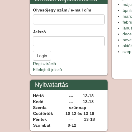
máju
Olvasójegy szám / e-mail cím
ápril
márc
febr
janu
Jelszó
dece
nove
októ
szep
Oldal
Regisztráció
Elfelejtett jelszó
Nyitvatartás
Hétfő
--- 13-18
Kedd
--- 13-18
Szerda
szünnap
Csütörtök
10-12 és 13-18
Péntek
--- 13-18
Szombat
9-12