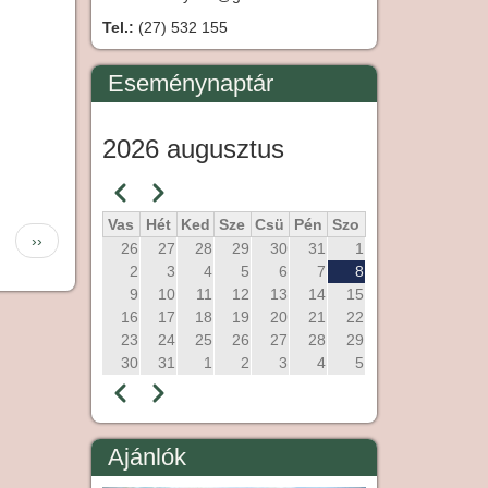
Tel.:
(27) 532 155
Eseménynaptár
2026 augusztus
Előző
Következő
Oldalszámozás
Vas
Hét
Ked
Sze
Csü
Pén
Szo
Következő
››
26
27
28
29
30
31
1
oldal
2
3
4
5
6
7
8
9
10
11
12
13
14
15
16
17
18
19
20
21
22
23
24
25
26
27
28
29
30
31
1
2
3
4
5
Előző
Következő
Oldalszámozás
Ajánlók