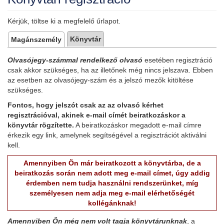
Kérjük, töltse ki a megfelelő űrlapot.
Könyvtár
Magánszemély
Olvasójegy-számmal rendelkező olvasó
esetében regisztráció
csak akkor szükséges, ha az illetőnek még nincs jelszava. Ebben
az esetben az olvasójegy-szám és a jelszó mezők kitöltése
szükséges.
Fontos, hogy jelszót csak az az olvasó kérhet
regisztrációval, akinek e-mail címét beiratkozáskor a
könyvtár rögzítette.
A beiratkozáskor megadott e-mail címre
érkezik egy link, amelynek segítségével a regisztrációt aktiválni
kell.
Amennyiben Ön már beiratkozott a könyvtárba, de a
beiratkozás során nem adott meg e-mail címet, úgy addig
érdemben nem tudja használni rendszerünket, míg
személyesen nem adja meg e-mail elérhetőségét
kollégánknak!
Amennyiben Ön még nem volt tagja könyvtárunknak
, a