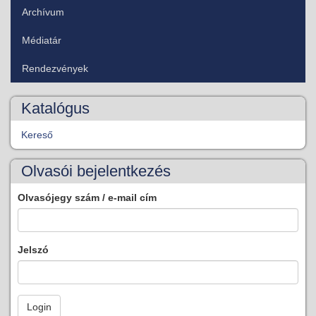
Archívum
Médiatár
Rendezvények
Katalógus
Kereső
Olvasói bejelentkezés
Olvasójegy szám / e-mail cím
Jelszó