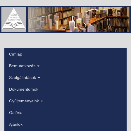
Ugrás
a
tartalomra
Címlap
Főmenü
Bemutatkozás
Szolgáltatások
Dokumentumok
Gyűjteményeink
Galéria
Ajánlók