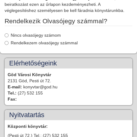
beiratkozást ezen az űrlapon kezdeményezheti. A
véglegesítéshez személyesen be kell fáradnia könyvtárunkba.
Rendelkezik Olvasójegy számmal?
Nincs olvasójegy számom
Rendelkezem olvasójegy számmal
Elérhetőségeink
Göd Városi Könyvtár
2131 Göd, Pesti út 72.
E-mail:
konyvtar@god.hu
Tel.:
(27) 532 155
Fax:
Nyitvatartás
Központi könyvtár:
(Pesti út 72.) Tel.: (27) 532 155