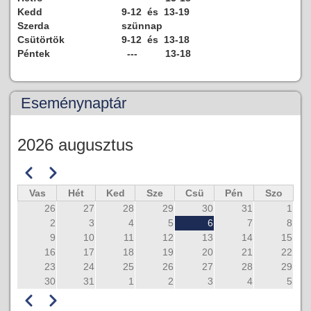
Kedd
9-12 és 13-19
Szerda
szünnap
Csütörtök
9-12 és 13-18
Péntek
--- 13-18
Eseménynaptár
2026 augusztus
Előző
Következő
Oldalszámozás
Vas
Hét
Ked
Sze
Csü
Pén
Szo
26
27
28
29
30
31
1
2
3
4
5
6
7
8
9
10
11
12
13
14
15
16
17
18
19
20
21
22
23
24
25
26
27
28
29
30
31
1
2
3
4
5
Előző
Következő
Oldalszámozás