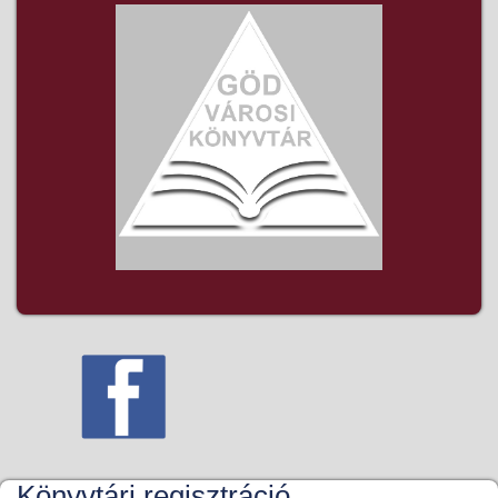
Könyvtári regisztráció