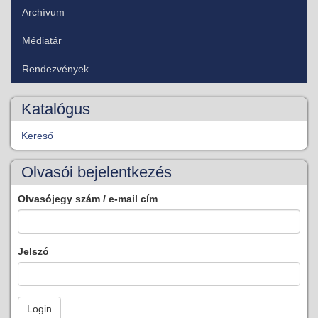
Archívum
Médiatár
Rendezvények
Katalógus
Kereső
Olvasói bejelentkezés
Olvasójegy szám / e-mail cím
Jelszó