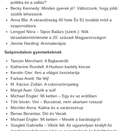
politika és a vallás?
Becky Kennedy: Minden gyerek jó!: Változzunk, hogy jobb
szülők lehessünk
Anna Blix: A várandósság 40 hete És 81 további mód a
szaporodásra
Lengyel Nóra – Sipos Balázs (szerk.): Nők
társadalomtörténete a 20. századi Magyarországon
Jennie Harding: Aromaterápia
Szépirodalom gyermekeknek
Tamzin Merchant: A Bajkeverők
Katherine Rundell: A Hudson kastély kincse
Kerstin Gier: Ami a világot összetartja
Farkas Anett: Ne félj!
M. Kácsor Zoltán: A cukorszörnyeteg
Margit Auer: Úszik a suli!
Michael Engler: Mi ketten – Egy év az erdőben
Téti István: Vini – Bocsánat, nem akartam rosszat
Mechler Anna: Kalina és a varázsszirup
Benas Berantas: Dió és Vacak
Michael Engler: Mi ketten – Mesék a barátságról
Szegleti Gabriella – Vibók Ildi: Az ugyanolyan királyfi Az