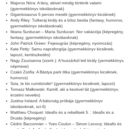
Majoros Nóra: A lány, akivel mindig történik valami
(gyermekkönyv iskolásoknak)
Gigantosaurus 5 perces mesék (gyermekkönyv kicsiknek)
Andy Riley: Tutkeráj király és a bősz bestia (fantasy, humoros,
gyermekkönyv iskolásoknak)
Iléana Surducan – Maria Surducan: Nor vakációja (képregény,
fantasy, gyermekkönyv iskolásoknak)
John Patrick Green: Fejesugrás (képregény, nyomozás)
Kate Petty: Samu napraforgója (gyermekkönyv kicsiknek,
lapozó, kertészkedés)
Nagy Zsuzsanna (szerk.): A huszárból lett király (yermekkönyv,
népmese)
Czakó Zsófia: A Bástya park titka (gyermekkönyv kicsiknek,
humoros)
Szia, te kis cumitündér! (gyermekkönyv kicsiknek, lapozó)
Tomasz Małkowski: Kamill, aki a kezével lát (gyermekkönyv,
érzelmi nevelés)
Justina Ireland: A bátorság próbája (gyermekkönyv
iskolásoknak, sci-fi)
Matthieu Choquet: Ideafix és a rebellisek 5. : Ideafix és a
Druida (képregény)
Cédric Bacconnier – Yves Coulon – Simon Lecocq: Ideafix és