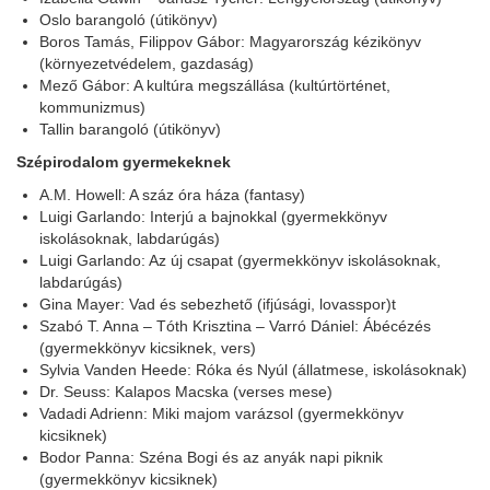
Oslo barangoló (útikönyv)
Boros Tamás, Filippov Gábor: Magyarország kézikönyv
(környezetvédelem, gazdaság)
Mező Gábor: A kultúra megszállása (kultúrtörténet,
kommunizmus)
Tallin barangoló (útikönyv)
Szépirodalom gyermekeknek
A.M. Howell: A száz óra háza (fantasy)
Luigi Garlando: Interjú a bajnokkal (gyermekkönyv
iskolásoknak, labdarúgás)
Luigi Garlando: Az új csapat (gyermekkönyv iskolásoknak,
labdarúgás)
Gina Mayer: Vad és sebezhető (ifjúsági, lovasspor)t
Szabó T. Anna – Tóth Krisztina – Varró Dániel: Ábécézés
(gyermekkönyv kicsiknek, vers)
Sylvia Vanden Heede: Róka és Nyúl (állatmese, iskolásoknak)
Dr. Seuss: Kalapos Macska (verses mese)
Vadadi Adrienn: Miki majom varázsol (gyermekkönyv
kicsiknek)
Bodor Panna: Széna Bogi és az anyák napi piknik
(gyermekkönyv kicsiknek)