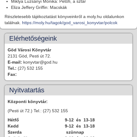
Miklya Luzsányi Mónika: Petőfi, a sztár
Eliza Jeffery Griffin: Macskák
Részletesebb tájékoztatást könyveinkről a moly.hu oldalunkon
találnak.
https://moly.hu/tagok/god_varosi_konyvtar/polcok
Elérhetőségeink
Göd Városi Könyvtár
2131 Göd, Pesti út 72.
E-mail:
konyvtar@god.hu
Tel.:
(27) 532 155
Fax:
Nyitvatartás
Központi könyvtár:
(Pesti út 72.) Tel.: (27) 532 155
Hétfő
9-12 és 13-18
Kedd
9-12 és 13-18
Szerda
szünnap