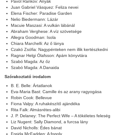
Pavol Rankov: Anyák
Juan Gabriel Vásquez: Feliza nevei
Elena Fischer: Paradise Garden
Nelio Biedermann: Lázár
Macuie Maszasi: A vulkán lábánál
Abraham Verghese: A víz szövetsége
Allegra Goodman: Isola
Chiara Marchelli: Az ő lánya
Czakó Zsófia: Nagypénteken nem illik kertészkedni
Ragnar Helgi Ólafsson: Apám könyvtára
Szabó Magda: Az őz
Szabó Magda: A Danaida
Szórakoztató irodalom
B. E. Belle: Ártatlanok
Eva-Maria Bast: Camille és az arany ragyogása
Robin Cook: Bellevue
Fiona Valpy: A ruhakészítő ajándéka
Rita Falk: Almásrétes-alibi
J. P. Delaney: The Perfect Wife – A tökéletes feleség
Liz Nugent: Sally Diamond, a furcsa lány
David Nicholls: Édes bánat
Freida McFadden: A fogoly