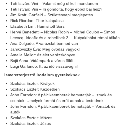
Téti István: Vini – Valamit még el kell mondanom
Téti István: Vini – Ki gondolta, hogy ebből baj lesz?
Jim Kraft: Garfield – Születésnapi meglepetés
Rick Riordan: Thor kalapácsa
Elizabeth Lim: Hamisított Sors
Hervé Benedetti – Nicolas Robin – Michel Coulon – Simon
Lecocq: Ideafix és a rebellisek 2. – Kutyakínálat római tálkán
Ana Delgado: A varázslat benned van
Janikovszky Éva: Még óvodás vagyok!
Amelia Mellor: Az élet varázskönyve
Bojti Anna: Vidámpark a város fölött
Luigi Garlando: Itt az idő visszavágni!
Ismeretterjesztő irodalom gyerekeknek
Szokács Eszter: Királyok
Szokács Eszter: Kezdetben
John Farndon: A pálcikaemberek bemutatják – Izmok és
csontok
…
melyek formát és erőt adnak a testednek
John Farndon: A pálcikaemberek bemutatják – Vonatok és
autók
Szokács Eszter: Mózes
Szokács Eszter: Jézus