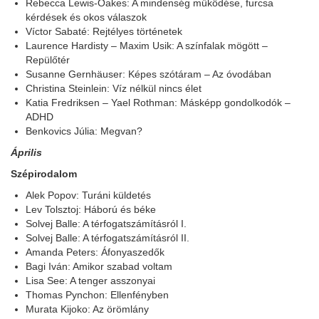
Rebecca Lewis-Oakes: A mindenség működése, furcsa
kérdések és okos válaszok
Víctor Sabaté: Rejtélyes történetek
Laurence Hardisty – Maxim Usik: A színfalak mögött –
Repülőtér
Susanne Gernhäuser: Képes szótáram – Az óvodában
Christina Steinlein: Víz nélkül nincs élet
Katia Fredriksen – Yael Rothman: Másképp gondolkodók –
ADHD
Benkovics Júlia: Megvan?
Április
Szépirodalom
Alek Popov: Turáni küldetés
Lev Tolsztoj: Háború és béke
Solvej Balle: A térfogatszámításról I.
Solvej Balle: A térfogatszámításról II.
Amanda Peters: Áfonyaszedők
Bagi Iván: Amikor szabad voltam
Lisa See: A tenger asszonyai
Thomas Pynchon: Ellenfényben
Murata Kijoko: Az örömlány