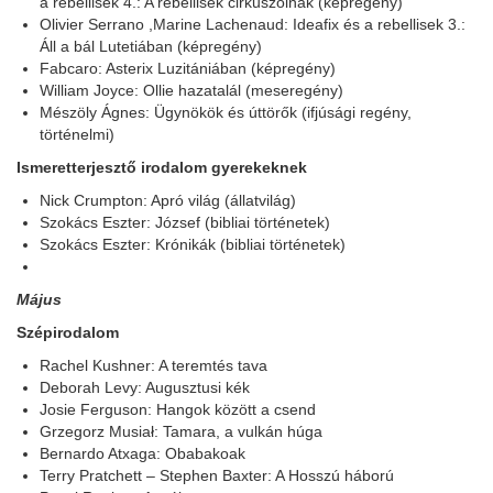
a rebellisek 4.: A rebellisek cirkuszolnak (képregény)
Olivier Serrano ,Marine Lachenaud: Ideafix és a rebellisek 3.:
Áll a bál Lutetiában (képregény)
Fabcaro: Asterix Luzitániában (képregény)
William Joyce: Ollie hazatalál (meseregény)
Mészöly Ágnes: Ügynökök és úttörők (ifjúsági regény,
történelmi)
Ismeretterjesztő irodalom gyerekeknek
Nick Crumpton: Apró világ (állatvilág)
Szokács Eszter: József (bibliai történetek)
Szokács Eszter: Krónikák (bibliai történetek)
Május
Szépirodalom
Rachel Kushner: A teremtés tava
Deborah Levy: Augusztusi kék
Josie Ferguson: Hangok között a csend
Grzegorz Musiał: Tamara, a vulkán húga
Bernardo Atxaga: Obabakoak
Terry Pratchett – Stephen Baxter: A Hosszú háború