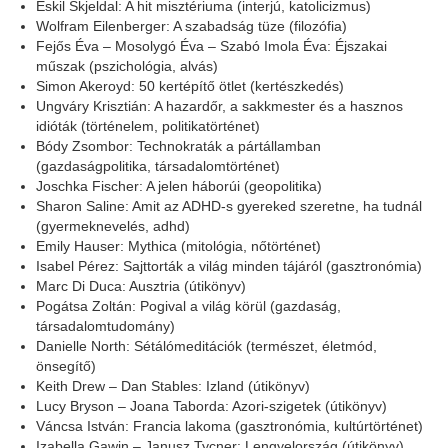
Eskil Skjeldal: A hit misztériuma (interjú, katolicizmus)
Wolfram Eilenberger: A szabadság tüze (filozófia)
Fejős Éva – Mosolygó Éva – Szabó Imola Éva: Éjszakai
műszak (pszichológia, alvás)
Simon Akeroyd: 50 kertépítő ötlet (kertészkedés)
Ungváry Krisztián: A hazardőr, a sakkmester és a hasznos
idióták (történelem, politikatörténet)
Bódy Zsombor: Technokraták a pártállamban
(gazdaságpolitika, társadalomtörténet)
Joschka Fischer: A jelen háborúi (geopolitika)
Sharon Saline: Amit az ADHD-s gyereked szeretne, ha tudnál
(gyermeknevelés, adhd)
Emily Hauser: Mythica (mitológia, nőtörténet)
Isabel Pérez: Sajttorták a világ minden tájáról (gasztronómia)
Marc Di Duca: Ausztria (útikönyv)
Pogátsa Zoltán: Pogival a világ körül (gazdaság,
társadalomtudomány)
Danielle North: Sétálómeditációk (természet, életmód,
önsegítő)
Keith Drew – Dan Stables: Izland (útikönyv)
Lucy Bryson – Joana Taborda: Azori-szigetek (útikönyv)
Váncsa István: Francia lakoma (gasztronómia, kultúrtörténet)
Izabella Gawin – Janusz Tycner: Lengyelország (útikönyv)