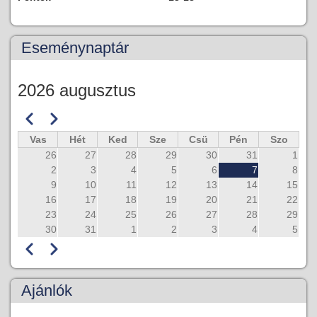
Eseménynaptár
2026 augusztus
Előző
Következő
Oldalszámozás
Vas
Hét
Ked
Sze
Csü
Pén
Szo
26
27
28
29
30
31
1
2
3
4
5
6
7
8
9
10
11
12
13
14
15
16
17
18
19
20
21
22
23
24
25
26
27
28
29
30
31
1
2
3
4
5
Előző
Következő
Oldalszámozás
Ajánlók