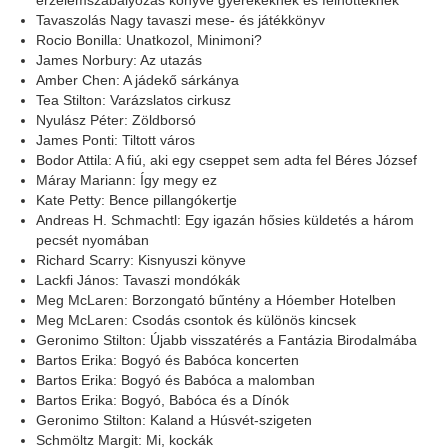
érzelemszabályozás könyve gyerekeknek és felnőtteknek
Tavaszolás Nagy tavaszi mese- és játékkönyv
Rocio Bonilla: Unatkozol, Minimoni?
James Norbury: Az utazás
Amber Chen: A jádekő sárkánya
Tea Stilton: Varázslatos cirkusz
Nyulász Péter: Zöldborsó
James Ponti: Tiltott város
Bodor Attila: A fiú, aki egy cseppet sem adta fel Béres József
Máray Mariann: Így megy ez
Kate Petty: Bence pillangókertje
Andreas H. Schmachtl: Egy igazán hősies küldetés a három
pecsét nyomában
Richard Scarry: Kisnyuszi könyve
Lackfi János: Tavaszi mondókák
Meg McLaren: Borzongató bűntény a Hóember Hotelben
Meg McLaren: Csodás csontok és különös kincsek
Geronimo Stilton: Újabb visszatérés a Fantázia Birodalmába
Bartos Erika: Bogyó és Babóca koncerten
Bartos Erika: Bogyó és Babóca a malomban
Bartos Erika: Bogyó, Babóca és a Dínók
Geronimo Stilton: Kaland a Húsvét-szigeten
Schmöltz Margit: Mi, kockák