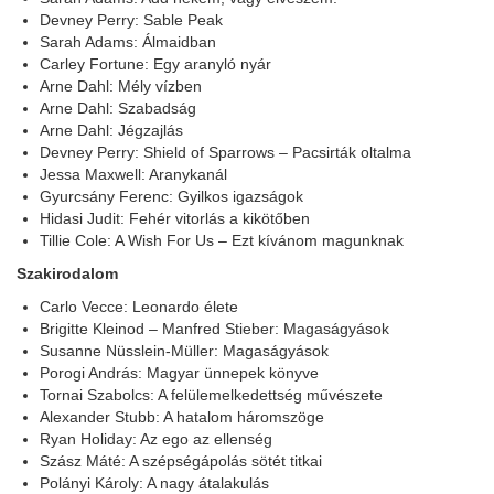
Devney Perry: Sable Peak
Sarah Adams: Álmaidban
Carley Fortune: Egy aranyló nyár
Arne Dahl: Mély vízben
Arne Dahl: Szabadság
Arne Dahl: Jégzajlás
Devney Perry: Shield of Sparrows – Pacsirták oltalma
Jessa Maxwell: Aranykanál
Gyurcsány Ferenc: Gyilkos igazságok
Hidasi Judit: Fehér vitorlás a kikötőben
Tillie Cole: A Wish For Us – Ezt kívánom magunknak
Szakirodalom
Carlo Vecce: Leonardo élete
Brigitte Kleinod – Manfred Stieber: Magaságyások
Susanne Nüsslein-Müller: Magaságyások
Porogi András: Magyar ünnepek könyve
Tornai Szabolcs: A felülemelkedettség művészete
Alexander Stubb: A hatalom háromszöge
Ryan Holiday: Az ego az ellenség
Szász Máté: A szépségápolás sötét titkai
Polányi Károly: A nagy átalakulás