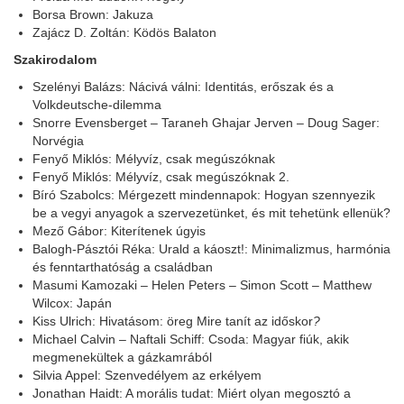
Borsa Brown: Jakuza
Zajácz D. Zoltán: Ködös Balaton
Szakirodalom
Szelényi Balázs: Nácivá válni: Identitás, erőszak és a
Volkdeutsche-dilemma
Snorre Evensberget – Taraneh Ghajar Jerven – Doug Sager:
Norvégia
Fenyő Miklós: Mélyvíz, csak megúszóknak
Fenyő Miklós: Mélyvíz, csak megúszóknak 2.
Bíró Szabolcs: Mérgezett mindennapok: Hogyan szennyezik
be a vegyi anyagok a szervezetünket, és mit tehetünk ellenük?
Mező Gábor: Kiterítenek úgyis
Balogh-Pásztói Réka: Urald a káoszt!: Minimalizmus, harmónia
és fenntarthatóság a családban
Masumi Kamozaki – Helen Peters – Simon Scott – Matthew
Wilcox: Japán
Kiss Ulrich: Hivatásom: öreg Mire tanít az időskor
?
Michael Calvin – Naftali Schiff: Csoda: Magyar fiúk, akik
megmenekültek a gázkamrából
Silvia Appel: Szenvedélyem az erkélyem
Jonathan Haidt: A morális tudat: Miért olyan megosztó a