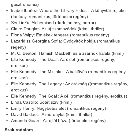
gasztronómia)
Isabel Ibañez: Where the Library Hides – A könyvtár rejteke
(fantasy, romantikus, történelmi regény)
SenLinYu: Alchemised (dark fantasy, horror)
Claire Douglas: Az új szomszédok (krimi, thriller)
Fiona Valpy: Emlékek tengere (romantikus regény)
Lazaridisz Georgina Sofia: Gyógyítók holdja (romantikus
regény)
M. C. Beaton: Hamish Macbeth és a zsarnok halála (krimi)
Elle Kennedy: The Deal : Az üzlet (romantikus regény,
erotikus)
Elle Kennedy: The Mistake : A baklövés (romantikus regény,
erotikus)
Elle Kennedy: The Legacy : Az örökség ((romantikus regény,
erotikus)
Elle Kennedy: The Goal : A cél (romantikus regény, erotikus)
Linda Castillo: Sötét szív (krimi)
Emily Henry: Nagybetűs élet (romantikus regény)
David Baldacci: A merénylet (krimi, thriller)
Amanda Geard: Az éjfél háza (történelmi regény)
Szakirodalom