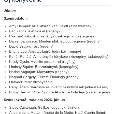
Június
Szépirodalom
Amy Hempel: Az állatvilág kapui előtt (elbeszélések)
Bán Zsófia: Alétheia él (regény)
Cserna-Szabó András: Anya csak egy nincs (regény)
Daniel Banulescu: Minden idők legjobb regénye (regény)
David Szalay: Test (regény)
Erlend Loe: Amit a világról tudni kell (regény)
Fehér Renátó: A merénylők fénykora (kisregény, tudatregény)
Krúdy Gyula: A vörös postakocsi (regény)
Lindsay Squire: Boszorkányok (képregény)
Narine Abgarjan: Manyunya (regény)
Nógrádi Gergely: Fekete Flamingó (regény)
Oravecz Imre: Alkonynapló II.
Rényi Ádám: Várólista és további felnőttmesék (elbeszélések)
Romy Herold: Ritter Sport – Álmok csokoládéja (családregény)
Szórakoztató irodalom 2026. június
Steve Cavanagh: Gyilkos idegenek (thriller)
Anders de la Motte – Anette de la Motte: Halál Caprin (krimi,