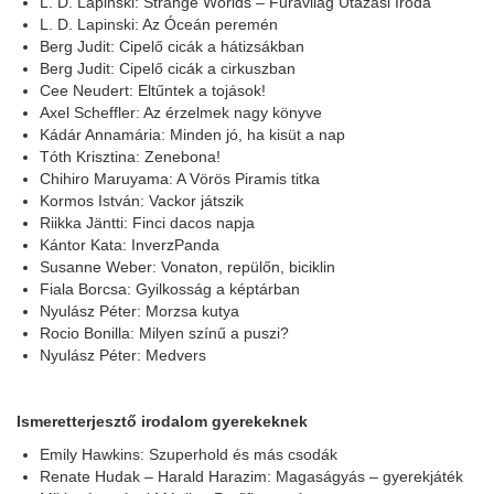
L. D. Lapinski: Strange Worlds – Furavilág Utazási Iroda
L. D. Lapinski: Az Óceán peremén
Berg Judit: Cipelő cicák a hátizsákban
Berg Judit: Cipelő cicák a cirkuszban
Cee Neudert: Eltűntek a tojások!
Axel Scheffler: Az érzelmek nagy könyve
Kádár Annamária: Minden jó, ha kisüt a nap
Tóth Krisztina: Zenebona!
Chihiro Maruyama: A Vörös Piramis titka
Kormos István: Vackor játszik
Riikka Jäntti: Finci dacos napja
Kántor Kata: InverzPanda
Susanne Weber: Vonaton, repülőn, biciklin
Fiala Borcsa: Gyilkosság a képtárban
Nyulász Péter: Morzsa kutya
Rocio Bonilla: Milyen színű a puszi?
Nyulász Péter: Medvers
Ismeretterjesztő irodalom gyerekeknek
Emily Hawkins: Szuperhold és más csodák
Renate Hudak – Harald Harazim: Magaságyás – gyerekjáték