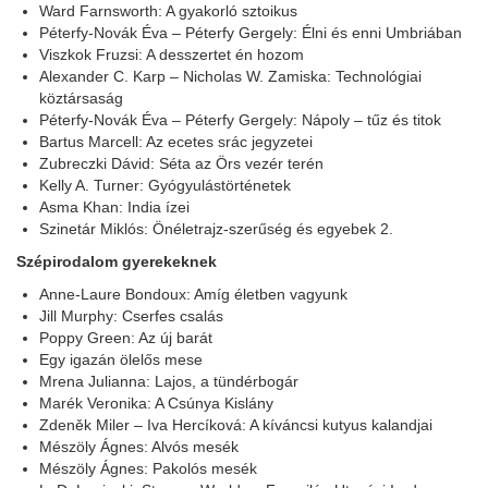
Ward Farnsworth: A gyakorló sztoikus
Péterfy-Novák Éva – Péterfy Gergely: Élni és enni Umbriában
Viszkok Fruzsi: A desszertet én hozom
Alexander C. Karp – Nicholas W. Zamiska: Technológiai
köztársaság
Péterfy-Novák Éva – Péterfy Gergely: Nápoly – tűz és titok
Bartus Marcell: Az ecetes srác jegyzetei
Zubreczki Dávid: Séta az Örs vezér terén
Kelly A. Turner: Gyógyulástörténetek
Asma Khan: India ízei
Szinetár Miklós: Önéletrajz-szerűség és egyebek 2.
Szépirodalom gyerekeknek
Anne-Laure Bondoux: Amíg életben vagyunk
Jill Murphy: Cserfes csalás
Poppy Green: Az új barát
Egy igazán ölelős mese
Mrena Julianna: Lajos, a tündérbogár
Marék Veronika: A Csúnya Kislány
Zdeněk Miler – Iva Hercíková: A kíváncsi kutyus kalandjai
Mészöly Ágnes: Alvós mesék
Mészöly Ágnes: Pakolós mesék