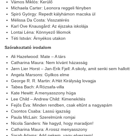
Vámos Miklós: Kerülő
Michaela Carter: Leonora reggeli fényben
Spiró György: Repedt kályhámon macska ül
Mélissa Da Costa: Visszatérés
Karl Ove Knausgård: Az éjszaka iskolája
Lontai Léna: Könnyező liliomok
Téti István: Árnyékos utakon
Szórakoztató irodalom
Ali Hazelwood: Mate – A társ
Catharina Maura: Nem kívánt házasság
Jørn Lier Horst – Jan-Erik Fjell: A sikoly, amit senki sem hallott
Angela Marsons: Gyilkos elme
George R. R. Martin: A Hét Királyság lovagja
Tabea Bach: A Rózsafa-villa
Kate Hewitt: A menyasszony húga
Lee Child – Andrew Child: Kimenekítés
Fejős Éva: Minden rendben, csak eltűnt a nagyapám
Csontos Csaba: Lassú igazság
Paula McLain: Szerelmünk romjai
Nicola Sanders: Ne hagyd, hogy maradjon!
Catharina Maura: A rossz menyasszony
Sarah Adams: Add nekem, vagy elveszem!