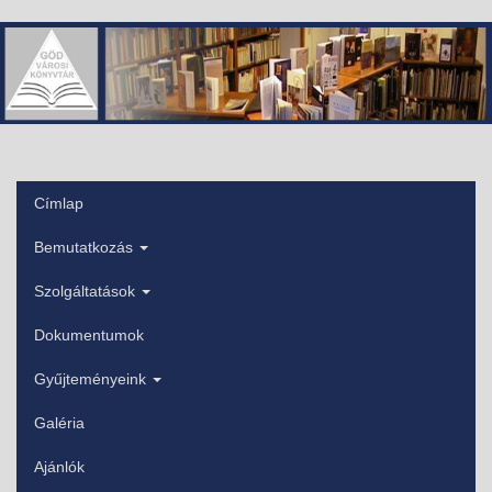
Ugrás
a
tartalomra
Címlap
Főmenü
Bemutatkozás
Szolgáltatások
Dokumentumok
Gyűjteményeink
Galéria
Ajánlók