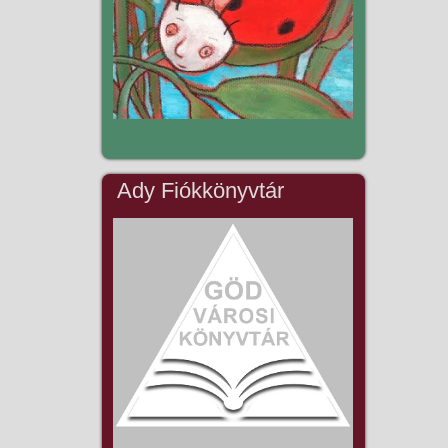
Ady Fiókkönyvtár