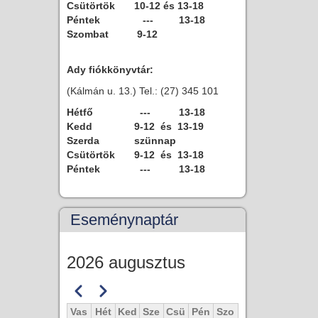
Csütörtök
10-12 és 13-18
Péntek
--- 13-18
Szombat
9-12
Ady fiókkönyvtár:
(Kálmán u. 13.) Tel.: (27) 345 101
Hétfő
--- 13-18
Kedd
9-12 és 13-19
Szerda
szünnap
Csütörtök
9-12 és 13-18
Péntek
--- 13-18
Eseménynaptár
2026 augusztus
Előző
Következő
Oldalszámozás
Vas
Hét
Ked
Sze
Csü
Pén
Szo