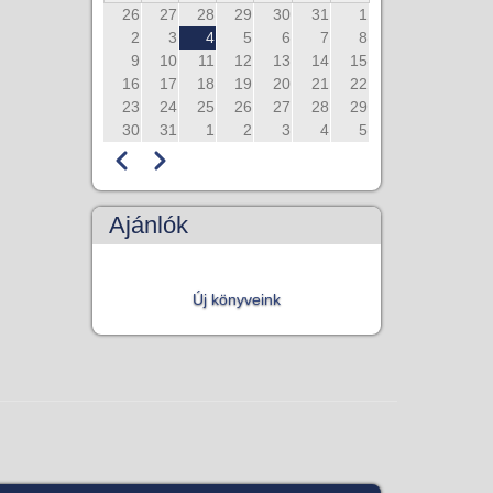
26
27
28
29
30
31
1
2
3
4
5
6
7
8
9
10
11
12
13
14
15
16
17
18
19
20
21
22
23
24
25
26
27
28
29
30
31
1
2
3
4
5
Előző
Következő
Oldalszámozás
Ajánlók
Új könyveink