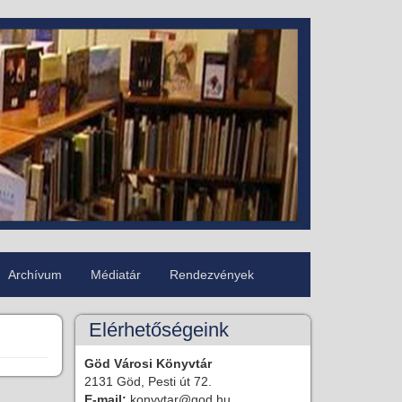
Archívum
Médiatár
Rendezvények
Elérhetőségeink
Göd Városi Könyvtár
2131 Göd, Pesti út 72.
E-mail:
konyvtar@god.hu