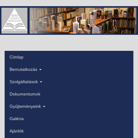
Ugrás
a
tartalomra
Címlap
Főmenü
Bemutatkozás
Szolgáltatások
Dokumentumok
Gyűjteményeink
Galéria
Ajánlók