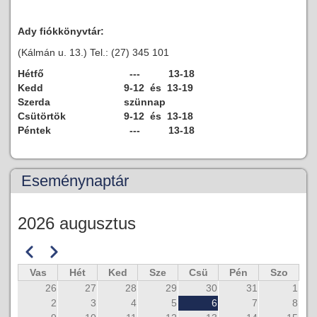
Ady fiókkönyvtár:
(Kálmán u. 13.) Tel.: (27) 345 101
Hétfő
--- 13-18
Kedd
9-12 és 13-19
Szerda
szünnap
Csütörtök
9-12 és 13-18
Péntek
--- 13-18
Eseménynaptár
2026 augusztus
Előző
Következő
Oldalszámozás
Vas
Hét
Ked
Sze
Csü
Pén
Szo
26
27
28
29
30
31
1
2
3
4
5
6
7
8