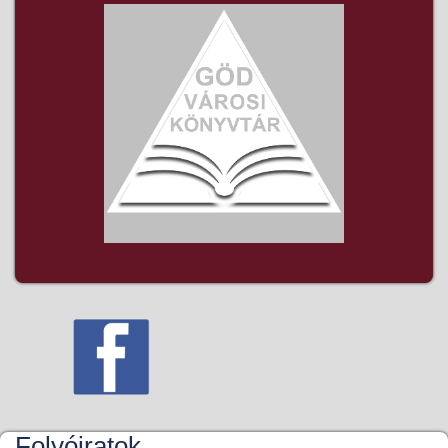
Folyóiratok