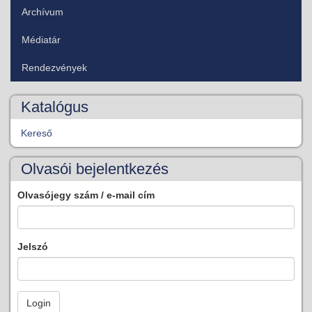
Archívum
Médiatár
Rendezvények
Katalógus
Kereső
Olvasói bejelentkezés
Olvasójegy szám / e-mail cím
Jelszó