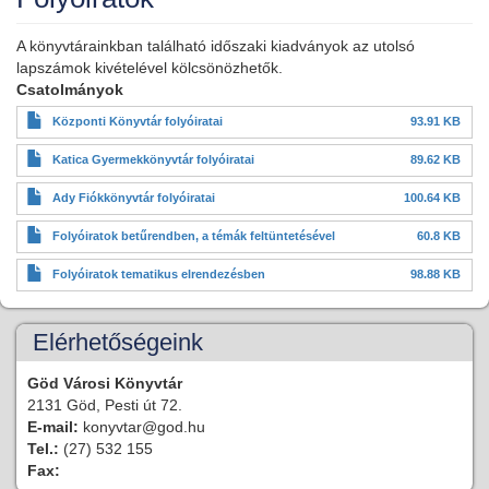
A könyvtárainkban található időszaki kiadványok az utolsó
lapszámok kivételével kölcsönözhetők.
Csatolmányok
Központi Könyvtár folyóiratai
93.91 KB
Katica Gyermekkönyvtár folyóiratai
89.62 KB
Ady Fiókkönyvtár folyóiratai
100.64 KB
Folyóiratok betűrendben, a témák feltüntetésével
60.8 KB
Folyóiratok tematikus elrendezésben
98.88 KB
Elérhetőségeink
Göd Városi Könyvtár
2131 Göd, Pesti út 72.
E-mail:
konyvtar@god.hu
Tel.:
(27) 532 155
Fax: