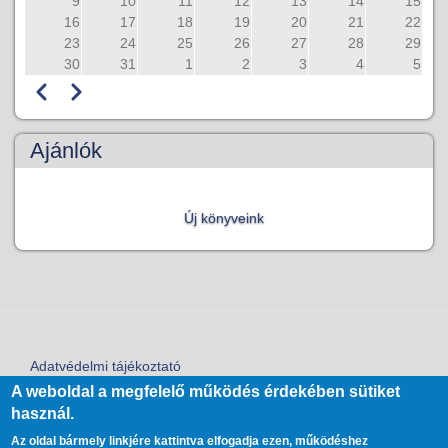
9
10
11
12
13
14
15
16
17
18
19
20
21
22
23
24
25
26
27
28
29
30
31
1
2
3
4
5
Előző
Következő
Oldalszámozás
Ajánlók
Új könyveink
Adatvédelmi tájékoztató
Lábléc
A weboldal a megfelelő működés érdekében sütiket
Bejelentkezés
használ.
User
account
Az oldal bármely linkjére kattintva elfogadja ezen, működéshez