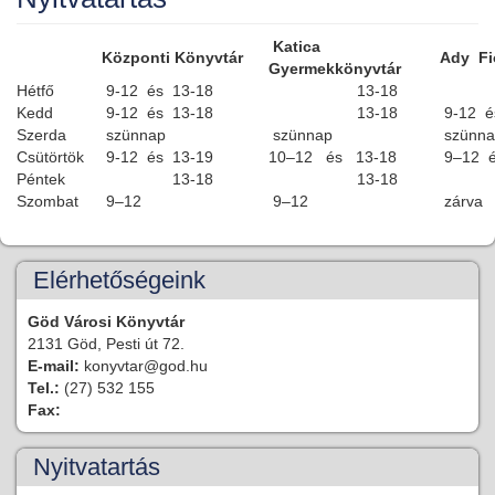
Katica
Központi Könyvtár
Ady Fi
Gyermekkönyvtár
Hétfő
9-12 és 13-18
13-18
13
Kedd
9-12 és 13-18
13-18
9-12 é
Szerda
szünnap
szünnap
szünna
Csütörtök
9-12 és 13-19
10–12 és 13-18
9–12 é
Péntek
13-18
13-18
13
Szombat
9–12
9–12
zárva
Elérhetőségeink
Göd Városi Könyvtár
2131 Göd, Pesti út 72.
E-mail:
konyvtar@god.hu
Tel.:
(27) 532 155
Fax:
Nyitvatartás