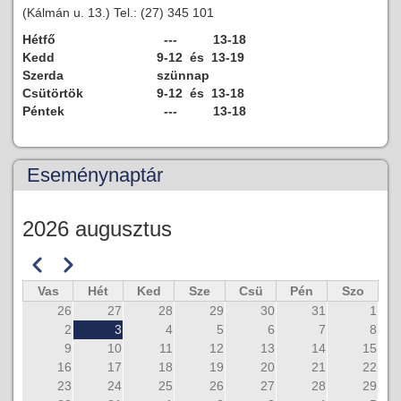
(Kálmán u. 13.) Tel.: (27) 345 101
Hétfő
--- 13-18
Kedd
9-12 és 13-19
Szerda
szünnap
Csütörtök
9-12 és 13-18
Péntek
--- 13-18
Eseménynaptár
2026 augusztus
Előző
Következő
Oldalszámozás
Vas
Hét
Ked
Sze
Csü
Pén
Szo
26
27
28
29
30
31
1
2
3
4
5
6
7
8
9
10
11
12
13
14
15
16
17
18
19
20
21
22
23
24
25
26
27
28
29