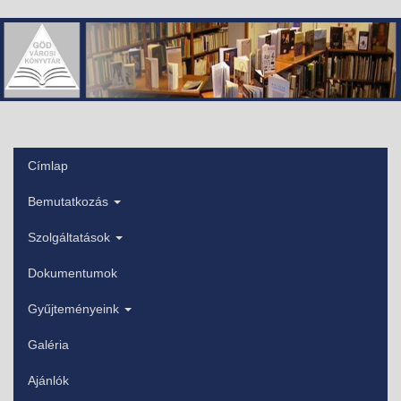
Ugrás
a
tartalomra
Címlap
Főmenü
Bemutatkozás
Szolgáltatások
Dokumentumok
Gyűjteményeink
Galéria
Ajánlók