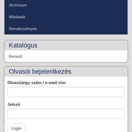
Archívum
Médiatár
Rendezvények
Katalógus
Kereső
Olvasói bejelentkezés
Olvasójegy szám / e-mail cím
Jelszó