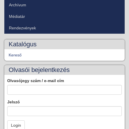
Archívum
Médiatár
Rendezvények
Katalógus
Kereső
Olvasói bejelentkezés
Olvasójegy szám / e-mail cím
Jelszó