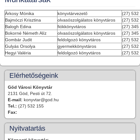
Árkosy Mónika
könyvtárvezető
(27) 532
Bajmóczi Krisztina
olvasószolgálatos könyvtáros
(27) 532
Balogh Edina
fiókkönyvtáros
(27) 345
Bokorné Németh Alíz
olvasószolgálatos könyvtáros
(27) 345
Gombár Judit
feldolgozó könyvtáros
(27) 532
Gulyás Orsolya
gyermekkönyvtáros
(27) 532
Hegyi Valéria
feldolgozó könyvtáros
(27) 532
Elérhetőségeink
Göd Városi Könyvtár
2131 Göd, Pesti út 72.
E-mail:
konyvtar@god.hu
Tel.:
(27) 532 155
Fax:
Nyitvatartás