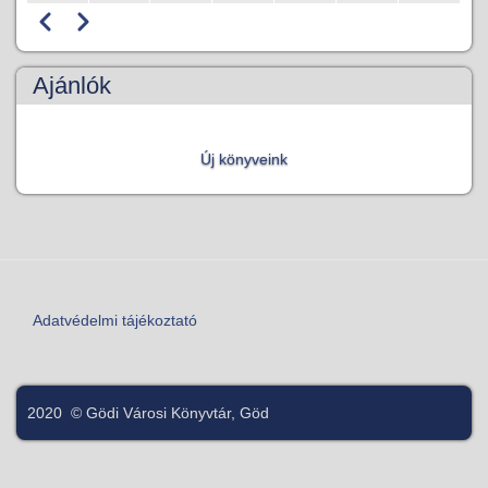
Előző
Következő
Oldalszámozás
Ajánlók
Új könyveink
Adatvédelmi tájékoztató
Lábléc
Bejelentkezés
User
account
2020 © Gödi Városi Könyvtár, Göd
menu