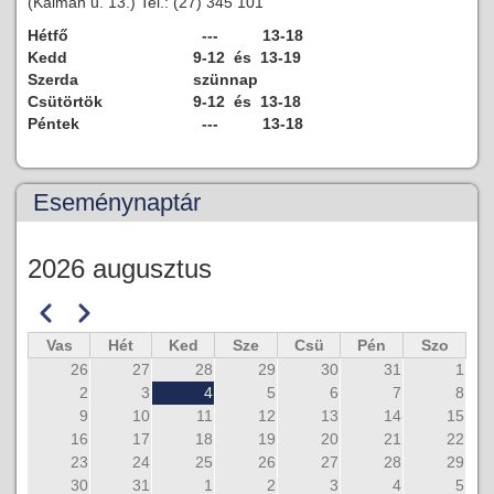
(Kálmán u. 13.) Tel.: (27) 345 101
Hétfő
--- 13-18
Kedd
9-12 és 13-19
Szerda
szünnap
Csütörtök
9-12 és 13-18
Péntek
--- 13-18
Eseménynaptár
2026 augusztus
Előző
Következő
Oldalszámozás
Vas
Hét
Ked
Sze
Csü
Pén
Szo
26
27
28
29
30
31
1
2
3
4
5
6
7
8
9
10
11
12
13
14
15
16
17
18
19
20
21
22
23
24
25
26
27
28
29
30
31
1
2
3
4
5