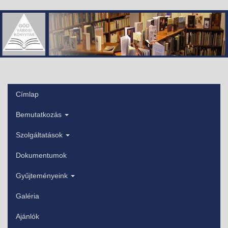
Ugrás
a
tartalomra
Címlap
Főmenü
Bemutatkozás
Szolgáltatások
Dokumentumok
Gyűjteményeink
Galéria
Ajánlók