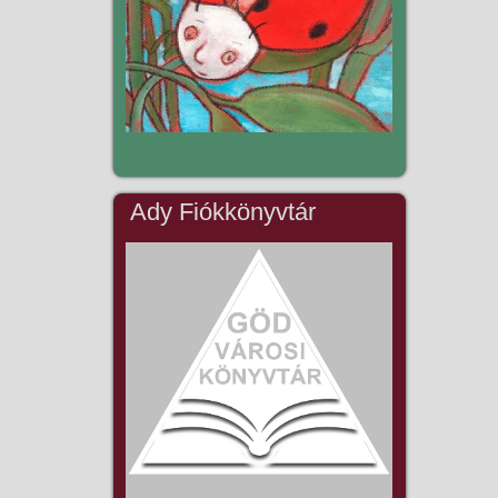
Ady Fiókkönyvtár