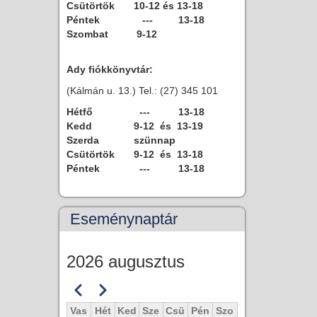
Csütörtök
10-12 és 13-18
Péntek
--- 13-18
Szombat
9-12
Ady fiókkönyvtár:
(Kálmán u. 13.) Tel.: (27) 345 101
Hétfő
--- 13-18
Kedd
9-12 és 13-19
Szerda
szünnap
Csütörtök
9-12 és 13-18
Péntek
--- 13-18
Eseménynaptár
2026 augusztus
Előző
Következő
Oldalszámozás
Vas
Hét
Ked
Sze
Csü
Pén
Szo