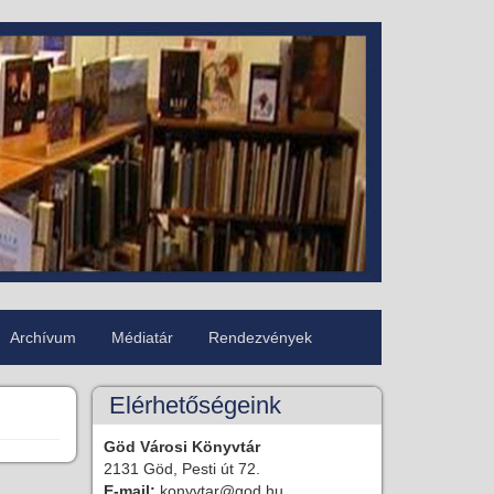
Archívum
Médiatár
Rendezvények
Elérhetőségeink
Göd Városi Könyvtár
2131 Göd, Pesti út 72.
E-mail:
konyvtar@god.hu