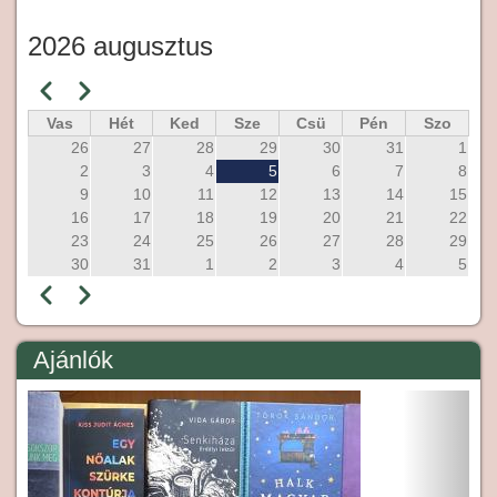
2026 augusztus
Előző
Következő
Oldalszámozás
Vas
Hét
Ked
Sze
Csü
Pén
Szo
26
27
28
29
30
31
1
2
3
4
5
6
7
8
9
10
11
12
13
14
15
16
17
18
19
20
21
22
23
24
25
26
27
28
29
30
31
1
2
3
4
5
Előző
Következő
Oldalszámozás
Ajánlók
Előző
Követ