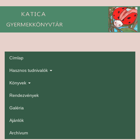
Ugrás
a
tartalomra
Címlap
gyerekmenü
Hasznos tudnivalók
Könyvek
Rendezvények
Galéria
Ajánlók
Archívum