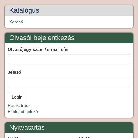
Katalógus
Kereső
Olvasói bejelentkezés
Olvasójegy szám / e-mail cím
Jelszó
Regisztráció
Elfelejtett jelszó
Nyitvatartás