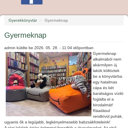
Gyerekkönyvtár
Gyermeknap
Gyermeknap
admin
küldte be
2026. 05. 28. - 11:04
időpontban
Gyermeknap
alkalmából nem
akármilyen új
lakók költöztek
be a könyvtárba:
egy hatalmas
cápa és két
barátságos víziló
foglalta el a
birodalmát!
Ráadásul
rendkívül puhák,
ugyanis ők a legújabb, legkényelmesebb babzsákfoteleink!
A régi lakóink óriási örömmel fogadták a jövevényeket. Az első