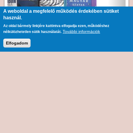
A weboldal a megfelelő működés érdekében sütiket
használ.
Az oldal bármely linkjére kattintva elfogadja ezen, működéshez
További információk
nélkülözhetetlen sütik használatát.
Elfogadom
Új könyvek gyerekeknek