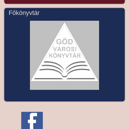
Főkönyvtár