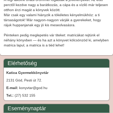
perctől kezdve nagy a barátkozás, a cápa és a víziló már teljesen
otthon érzi magát a könyvek között.
Már csak egy valami hiányzik a tökéletes kényelmükhöz: a ti
társaságotok! Már nagyon-nagyon várják a gyerekeket, hogy
rájuk huppanjanak egy jó kis meseolvasásra.
Pénteken pedig meglepetés vár titeket: matricákat rejtünk el
néhány könyvben — és ha azt a könyvet kölcsönzöd ki, amelyben
matrica lapul, a matrica is a tiéd lehet!
Elérhetőség
Katica Gyermekkönyvtár
2131 Göd, Pesti út 72.
E-mail:
konyvtar@god.hu
Tel.:
(27) 532 155
Eseménynaptár