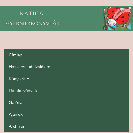
Ugrás
a
tartalomra
Címlap
gyerekmenü
Hasznos tudnivalók
Könyvek
Rendezvények
Galéria
Ajánlók
Archívum