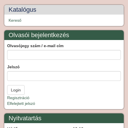
Katalógus
Kereső
Olvasói bejelentkezés
Olvasójegy szám / e-mail cím
Jelszó
Regisztráció
Elfelejtett jelszó
Nyitvatartás