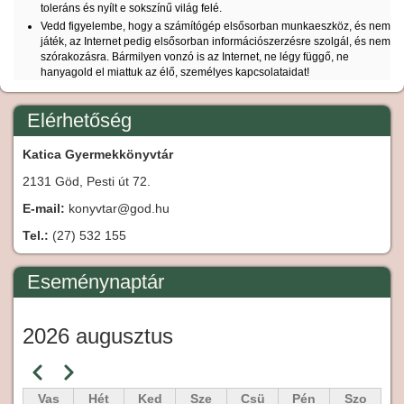
toleráns és nyílt e sokszínű világ felé.
Vedd figyelembe, hogy a számítógép elsősorban munkaeszköz, és nem
játék, az Internet pedig elsősorban információszerzésre szolgál, és nem
szórakozásra. Bármilyen vonzó is az Internet, ne légy függő, ne
hanyagold el miattuk az élő, személyes kapcsolataidat!
Elérhetőség
Katica Gyermekkönyvtár
2131 Göd, Pesti út 72.
E-mail:
konyvtar@god.hu
Tel.:
(27) 532 155
Eseménynaptár
2026 augusztus
Előző
Következő
Oldalszámozás
Vas
Hét
Ked
Sze
Csü
Pén
Szo