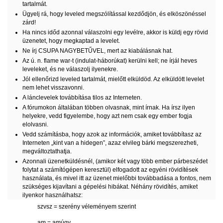
tartalmát.
Ügyelj rá, hogy leveled megszólítással kezdődjön, és elköszönéssel
zárd!
Ha nincs időd azonnal válaszolni egy levélre, akkor is küldj egy rövid
üzenetet, hogy megkaptad a levelet.
Ne írj CSUPA NAGYBETŰVEL, mert az kiabálásnak hat.
Az ú. n. flame war-t (indulat-háborúkat) kerülni kell; ne írjál heves
leveleket, és ne válaszolj ilyenekre.
Jól ellenőrizd leveled tartalmát, mielőtt elküldöd. Az elküldött levelet
nem lehet visszavonni.
A lánclevelek továbbítása tilos az Interneten.
A fórumokon általában többen olvasnak, mint írnak. Ha írsz ilyen
helyekre, vedd figyelembe, hogy azt nem csak egy ember fogja
elolvasni.
Vedd számításba, hogy azok az információk, amiket továbbítasz az
Interneten „kint van a hidegen”, azaz elvileg bárki megszerezheti,
megváltoztathatja.
Azonnali üzenetküldésnél, (amikor két vagy több ember párbeszédet
folytat a számítógépen keresztül) elfogadott az egyéni rövidítések
használata, és mivel itt az üzenet mielőbbi továbbadása a fontos, nem
szükséges kijavítani a gépelési hibákat. Néhány rövidítés, amiket
ilyenkor használhatsz:
szvsz = szerény véleményem szerint
am = amúgy