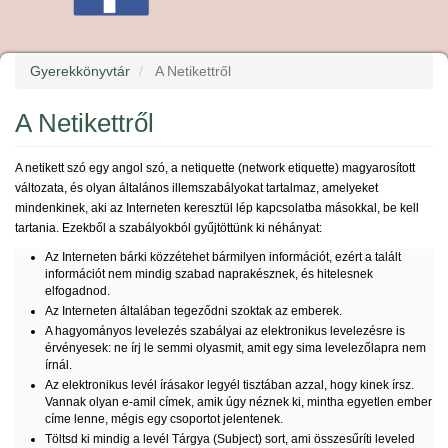
Gyerekkönyvtár
A Netikettről
A Netikettről
A netikett szó egy angol szó, a netiquette (network etiquette) magyarosított
változata, és olyan általános illemszabályokat tartalmaz, amelyeket
mindenkinek, aki az Interneten keresztül lép kapcsolatba másokkal, be kell
tartania. Ezekből a szabályokból gyűjtöttünk ki néhányat:
Az Interneten bárki közzétehet bármilyen információt, ezért a talált
információt nem mindig szabad naprakésznek, és hitelesnek
elfogadnod.
Az Interneten általában tegeződni szoktak az emberek.
A hagyományos levelezés szabályai az elektronikus levelezésre is
érvényesek: ne írj le semmi olyasmit, amit egy sima levelezőlapra nem
írnál.
Az elektronikus levél írásakor legyél tisztában azzal, hogy kinek írsz.
Vannak olyan e-amil címek, amik úgy néznek ki, mintha egyetlen ember
címe lenne, mégis egy csoportot jelentenek.
Töltsd ki mindig a levél Tárgya (Subject) sort, ami összesűríti leveled