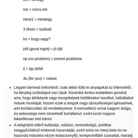
nm = nincs mit
mind1 = mindegy
3 (free) = szabad
hv = hogy vagy?
jó8 (good night) = jó éjt!
np (no problem) = semmi probléma
ij = így jártál
4u (for you) = neked
Legyen benned önkontroll; csak akkor tölts le anyagokat az Internetről,
ha tényleg szükséged van rájuk. Kevésbé fontos esetekben gondolj
arra, hogy állóképek vagy mozgóképek letöltésekor lassítod, hátráltatod
mások munkáját. hiszen ezek a dolgok nagy sávszéleséget igényelnek,
ami korlátozottan áll rendelkezésre. A nemzetközi vonal nagyon drága,
és sebessége nem növelhető korlátlanul, ezért ezzel nagyon
takarékosan kell bánni.
A világhálót eltérő kultúrájú, vallású, nemzetiségű, politikai
meggyőződésű emberek használják, ezért soha ne menj bele és ne
használj másokra nézve lealacsonyító, kompromittáló szavakat, maradj