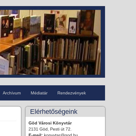
Archívum
Médiatár
Rendezvények
Elérhetőségeink
Göd Városi Könyvtár
2131 Göd, Pesti út 72.
E-mail:
konyvtar@god.hu