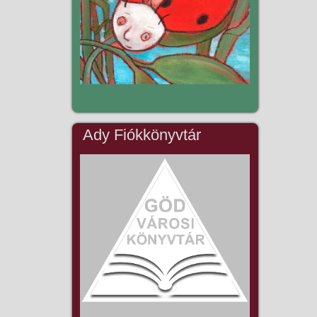
Ady Fiókkönyvtár