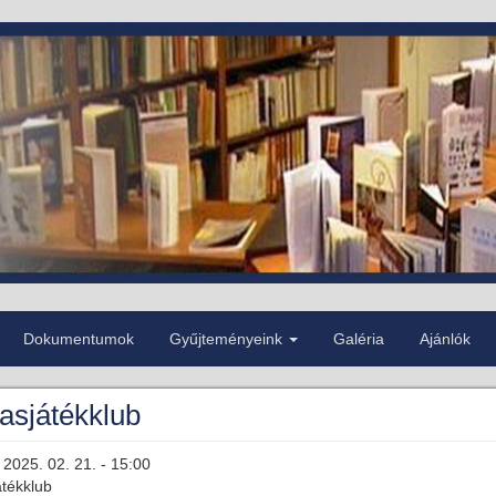
Dokumentumok
Gyűjteményeink
Galéria
Ajánlók
asjátékklub
2025. 02. 21. - 15:00
tékklub