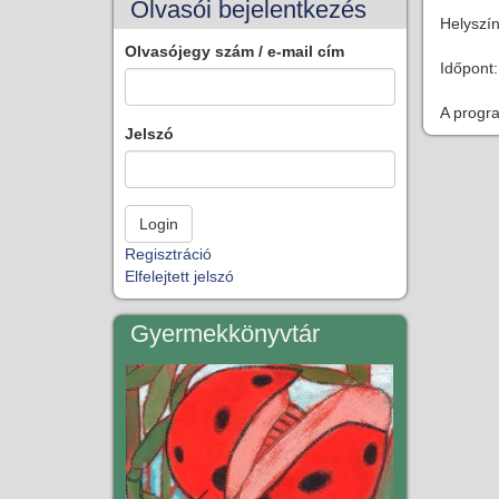
Olvasói bejelentkezés
Helyszí
2131 
Olvasójegy szám / e-mail cím
Időpont:
15:0
A progra
Jelszó
Regisztráció
Elfelejtett jelszó
Gyermekkönyvtár