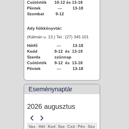
Csütörtök
10-12 és 13-18
Péntek
--- 13-18
Szombat
9-12
Ady fiókkönyvtár:
(Kálmán u. 13.) Tel.: (27) 345 101
Hétfő
--- 13-18
Kedd
9-12 és 13-19
Szerda
szünnap
Csütörtök
9-12 és 13-18
Péntek
--- 13-18
Eseménynaptár
2026 augusztus
Előző
Következő
Oldalszámozás
Vas
Hét
Ked
Sze
Csü
Pén
Szo