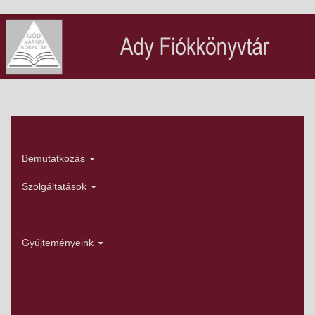
Ugrás
a
tartalomra
Címlap
Főmenü
Bemutatkozás
Szolgáltatások
Dokumentumok
Gyűjteményeink
Galéria
Ajánlók