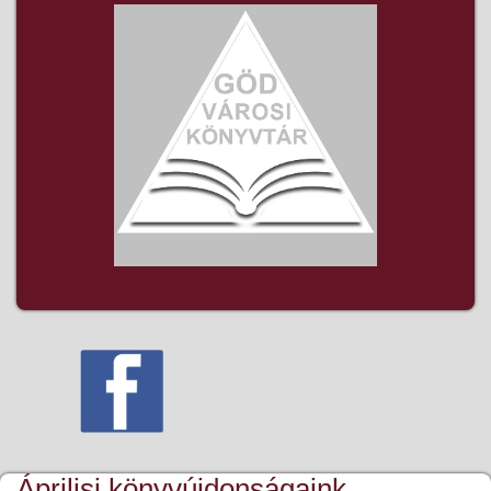
Áprilisi könyvújdonságaink