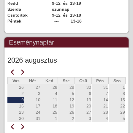
Kedd
9-12 és 13-19
Szerda
szünnap
Csütörtök
9-12 és 13-18
Péntek
--- 13-18
Eseménynaptár
2026 augusztus
Előző
Következő
Oldalszámozás
Vas
Hét
Ked
Sze
Csü
Pén
Szo
26
27
28
29
30
31
1
2
3
4
5
6
7
8
9
10
11
12
13
14
15
16
17
18
19
20
21
22
23
24
25
26
27
28
29
30
31
1
2
3
4
5
Előző
Következő
Oldalszámozás