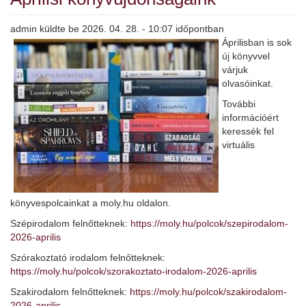
admin
küldte be
2026. 04. 28. - 10:07
időpontban
Áprilisban is sok
új könyvvel
várjuk
olvasóinkat.
További
információért
keressék fel
virtuális
könyvespolcainkat a moly.hu oldalon.
Szépirodalom felnőtteknek:
https://moly.hu/polcok/szepirodalom-
2026-aprilis
Szórakoztató irodalom felnőtteknek:
https://moly.hu/polcok/szorakoztato-irodalom-2026-aprilis
Szakirodalom felnőtteknek:
https://moly.hu/polcok/szakirodalom-
2026-aprilis