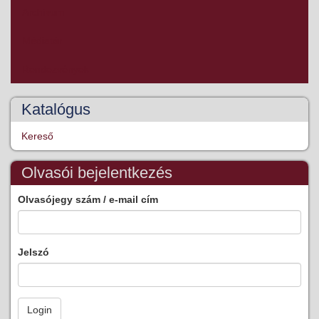
Archívum
Médiatár
Rendezvények
Katalógus
Kereső
Olvasói bejelentkezés
Olvasójegy szám / e-mail cím
Jelszó