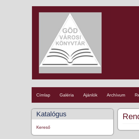
Ugrás
a
tartalomra
Címlap
Galéria
Ajánlók
Archívum
R
Ady
főmenű
Katalógus
Ren
Kereső