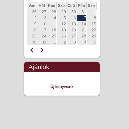
Vas
Hét
Ked
Sze
Csü
Pén
Szo
26
27
28
29
30
31
1
2
3
4
5
6
7
8
9
10
11
12
13
14
15
16
17
18
19
20
21
22
23
24
25
26
27
28
29
30
31
1
2
3
4
5
Előző
Következő
Oldalszámozás
Ajánlók
Új könyveink