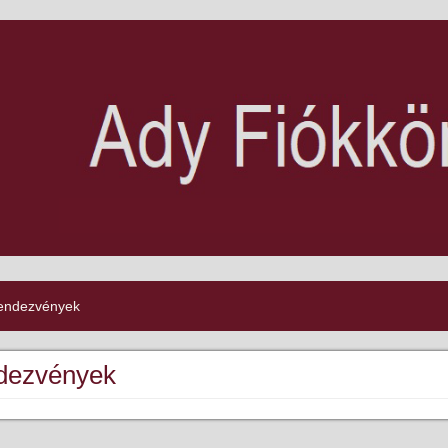
endezvények
dezvények