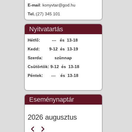
E-mail
: konyvtar@god.hu
Tel.
:(27) 345 101
Nyitvatartás
Hétfő: --- és 13-18
Kedd: 9-12 és 13-19
Szerda:
szünnap
Csütörtök: 9-12 és 13-18
Péntek: --- és 13-18
Eseménynaptár
2026 augusztus
Előző
Következő
Oldalszámozás