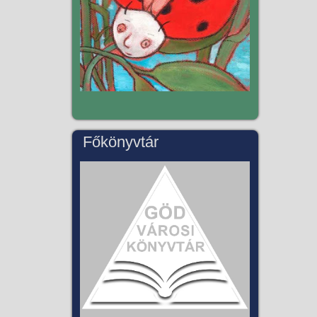
Főkönyvtár