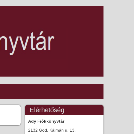
Elérhetőség
Ady Fiókkönyvtár
2132 Göd, Kálmán u. 13.