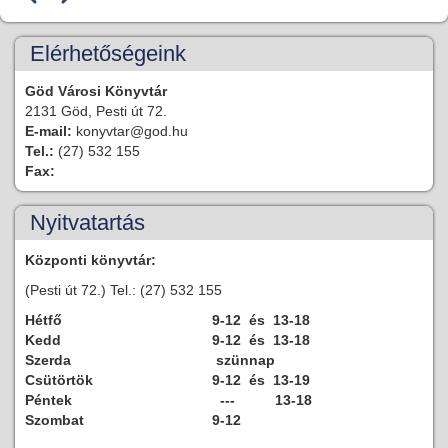
- 15
Elérhetőségeink
Göd Városi Könyvtár
- 16
2131 Göd, Pesti út 72.
E-mail:
konyvtar@god.hu
- 17
Tel.:
(27) 532 155
Fax:
- 18
Nyitvatartás
- 19
Központi könyvtár:
- 20
(Pesti út 72.) Tel.: (27) 532 155
Hétfő
9-12 és 13-18
- 21
Kedd
9-12 és 13-18
Szerda
szünnap
- 22
Csütörtök
9-12 és 13-19
Péntek
--- 13-18
Szombat
- 23
9-12