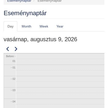
Eseménynaptár
Eseménynaptár
Eseménynaptár
Day
Month
Week
Year
Elsődleges
fülek
vasárnap, augusztus 9, 2026
Előző
Következő
Oldalszámozás
Before -
01
- 01
- 02
- 03
- 04