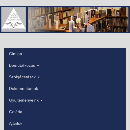
Ugrás
a
tartalomra
Címlap
Főmenü
Bemutatkozás
Szolgáltatások
Dokumentumok
Gyűjteményeink
Galéria
Ajánlók