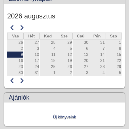
2026 augusztus
Előző
Következő
Oldalszámozás
Vas
Hét
Ked
Sze
Csü
Pén
Szo
26
27
28
29
30
31
1
2
3
4
5
6
7
8
9
10
11
12
13
14
15
16
17
18
19
20
21
22
23
24
25
26
27
28
29
30
31
1
2
3
4
5
Előző
Következő
Oldalszámozás
Ajánlók
Új könyveink