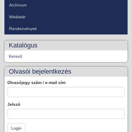
Archívum
Médiatár
Rendezvények
Katalógus
Kereső
Olvasói bejelentkezés
Olvasójegy szám / e-mail cím
Jelszó