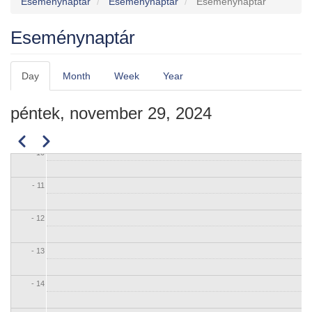
Eseménynaptár
Eseménynaptár
Eseménynaptár
- 06
Eseménynaptár
- 07
Day
Month
Week
Year
Elsődleges
- 08
fülek
péntek, november 29, 2024
- 09
Előző
Következő
Oldalszámozás
- 10
- 11
- 12
- 13
- 14