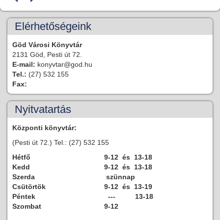
Elérhetőségeink
Göd Városi Könyvtár
2131 Göd, Pesti út 72.
E-mail:
konyvtar@god.hu
Tel.:
(27) 532 155
Fax:
Nyitvatartás
Központi könyvtár:
(Pesti út 72.) Tel.: (27) 532 155
Hétfő
9-12 és 13-18
Kedd
9-12 és 13-18
Szerda
szünnap
Csütörtök
9-12 és 13-19
Péntek
--- 13-18
Szombat
9-12