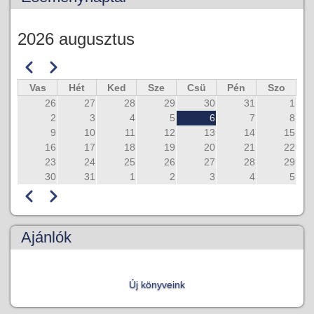
2026 augusztus
Előző
Következő
Oldalszámozás
Vas
Hét
Ked
Sze
Csü
Pén
Szo
26
27
28
29
30
31
1
2
3
4
5
6
7
8
9
10
11
12
13
14
15
16
17
18
19
20
21
22
23
24
25
26
27
28
29
30
31
1
2
3
4
5
Előző
Következő
Oldalszámozás
Ajánlók
Új könyveink