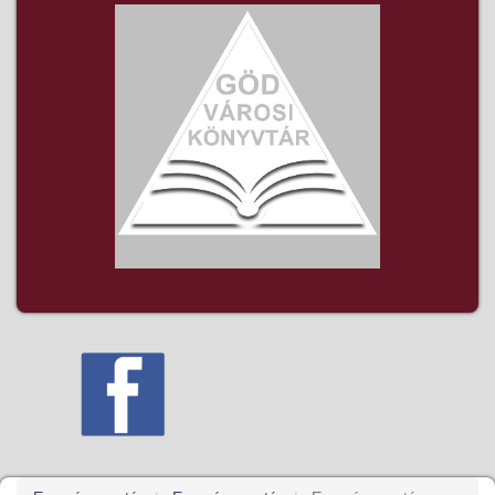
Before -
01
- 01
- 02
- 03
- 04
- 05