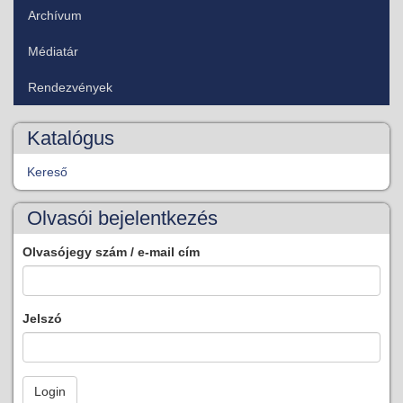
Archívum
Médiatár
Rendezvények
Katalógus
Kereső
Olvasói bejelentkezés
Olvasójegy szám / e-mail cím
Jelszó