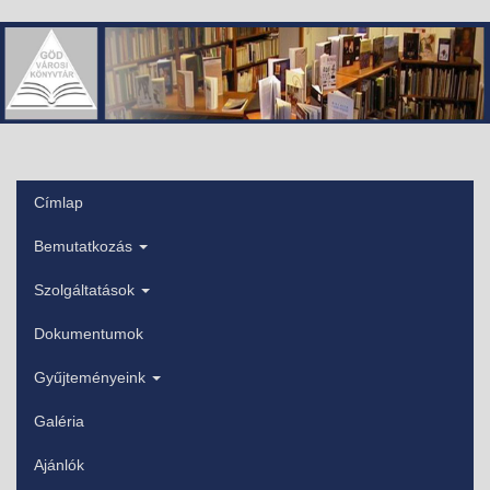
Ugrás
a
tartalomra
Címlap
Főmenü
Bemutatkozás
Szolgáltatások
Dokumentumok
Gyűjteményeink
Galéria
Ajánlók