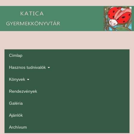
Ugrás
a
tartalomra
Címlap
gyerekmenü
Hasznos tudnivalók
Könyvek
Rendezvények
Galéria
Ajánlók
Archívum