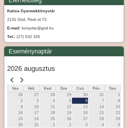
Elérhetőség
Katica Gyermekkönyvtár
2131 Göd, Pesti út 72.
E-mail:
konyvtar@god.hu
Tel.:
(27) 532 155
Eseménynaptár
2026 augusztus
Előző
Következő
Oldalszámozás
Vas
Hét
Ked
Sze
Csü
Pén
Szo
26
27
28
29
30
31
1
2
3
4
5
6
7
8
9
10
11
12
13
14
15
16
17
18
19
20
21
22
23
24
25
26
27
28
29
30
31
1
2
3
4
5