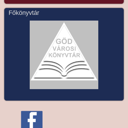
Főkönyvtár