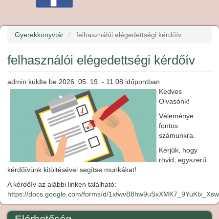
Gyerekkönyvtár
felhasználói elégedettségi kérdőív
felhasználói elégedettségi kérdőív
admin
küldte be
2026. 05. 19. - 11:08
időpontban
Kedves
Olvasónk!
Véleménye
fontos
számunkra.
Kérjük, hogy
rövid, egyszerű
kérdőívünk kitöltésével segítse munkákat!
A kérdőív az alábbi linken található:
https://docs.google.com/forms/d/1xfwvB8hw9uSxXMK7_9YuKlx_