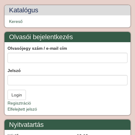
Katalógus
Kereső
Olvasói bejelentkezés
Olvasójegy szám / e-mail cím
Jelszó
Regisztráció
Elfelejtett jelszó
Nyitvatartás