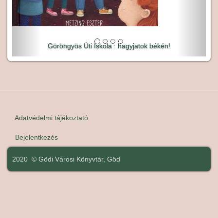
Göröngyös Úti Iskola : hagyjatok békén!
Adatvédelmi tájékoztató
Lábléc
Bejelentkezés
User
account
2020 © Gödi Városi Könyvtár, Göd
menu