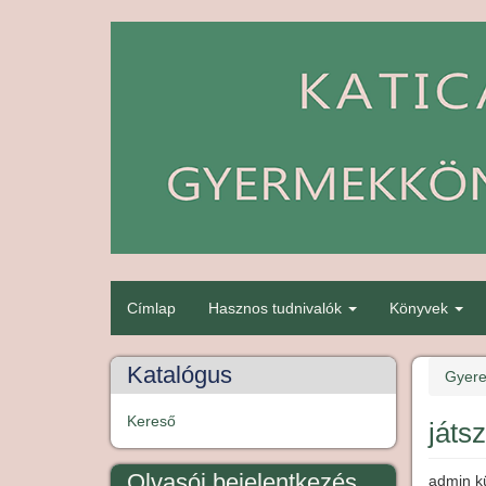
Ugrás
a
tartalomra
Címlap
Hasznos tudnivalók
Könyvek
gyerekmenü
Katalógus
Gyere
Kereső
játs
Olvasói bejelentkezés
admin
k