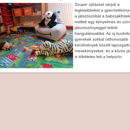
Szuper újítással várjuk a
legkisebbeket a gyermekköny
a játszószobát a babzsákfotel
mellett egy kényelmes és szí
játszószőnyeggel tettük
hangulatosabbá. Az új kuckób
gyerekek sokkal otthonosabb
körülmények között lapozgatha
mesekönyveket, és a közös já
is tökéletes lett a helyszín.