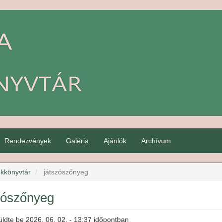
Rendezvények
Galéria
Ajánlók
Archívum
kkönyvtár
játszószőnyeg
zószőnyeg
üldte be
2026. 06. 02. - 13:37
időpontban