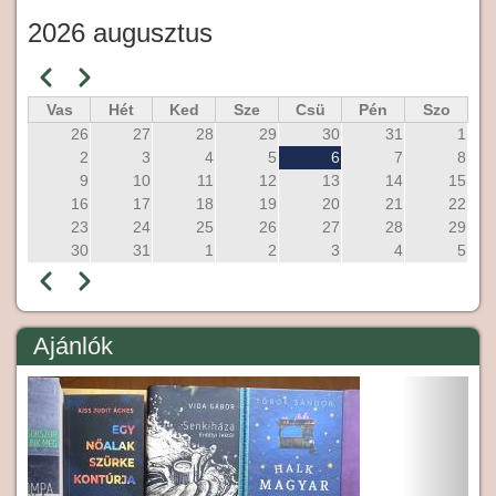
2026 augusztus
Előző
Következő
Oldalszámozás
Vas
Hét
Ked
Sze
Csü
Pén
Szo
26
27
28
29
30
31
1
2
3
4
5
6
7
8
9
10
11
12
13
14
15
16
17
18
19
20
21
22
23
24
25
26
27
28
29
30
31
1
2
3
4
5
Előző
Következő
Oldalszámozás
Ajánlók
Előző
Követ