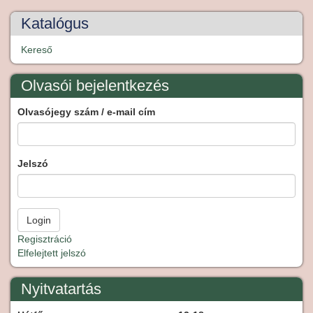
Katalógus
Kereső
Olvasói bejelentkezés
Olvasójegy szám / e-mail cím
Jelszó
Regisztráció
Elfelejtett jelszó
Nyitvatartás