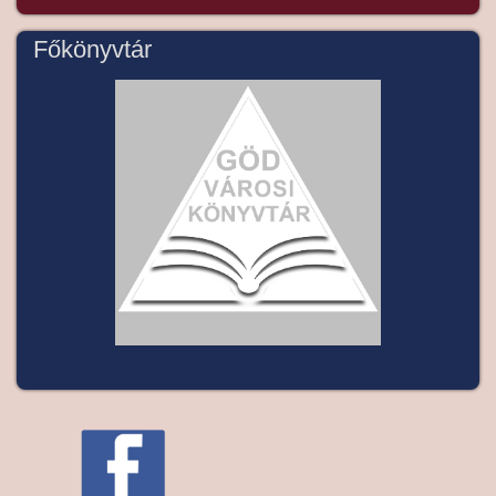
Főkönyvtár