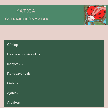
Ugrás
a
tartalomra
Címlap
gyerekmenü
Hasznos tudnivalók
Könyvek
Rendezvények
Galéria
Ajánlók
Archívum