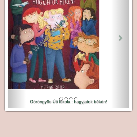
Göröngyös Úti Iskola : hagyjatok békén!