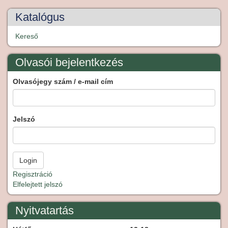
Katalógus
Kereső
Olvasói bejelentkezés
Olvasójegy szám / e-mail cím
Jelszó
Regisztráció
Elfelejtett jelszó
Nyitvatartás