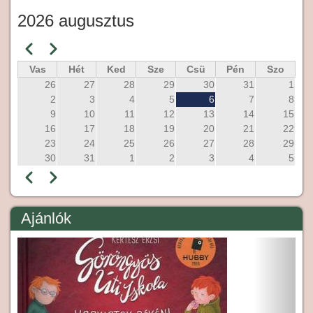
2026 augusztus
Előző
Következő
Oldalszámozás
Vas
Hét
Ked
Sze
Csü
Pén
Szo
26
27
28
29
30
31
1
2
3
4
5
6
7
8
9
10
11
12
13
14
15
16
17
18
19
20
21
22
23
24
25
26
27
28
29
30
31
1
2
3
4
5
Előző
Következő
Oldalszámozás
Ajánlók
Előző
Követ