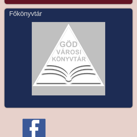
Főkönyvtár