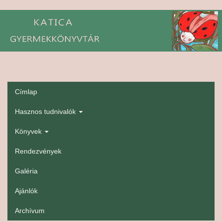
Ugrás
a
tartalomra
Címlap
gyerekmenü
Hasznos tudnivalók
Könyvek
Rendezvények
Galéria
Ajánlók
Archívum