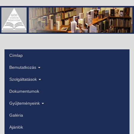
Ugrás
a
tartalomra
Címlap
Főmenü
Bemutatkozás
Szolgáltatások
Dokumentumok
Gyűjteményeink
Galéria
Ajánlók