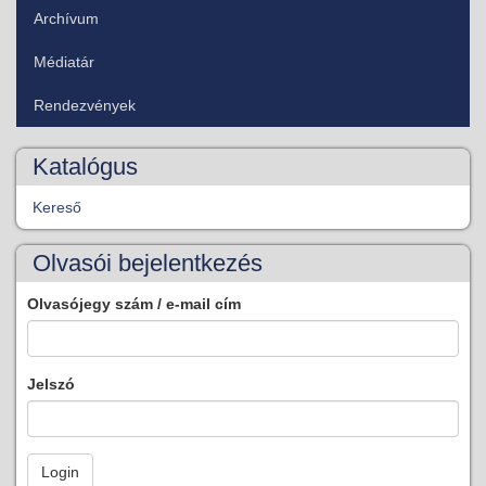
Archívum
Médiatár
Rendezvények
Katalógus
Kereső
Olvasói bejelentkezés
Olvasójegy szám / e-mail cím
Jelszó