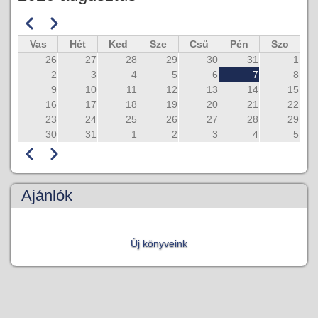
Előző
Következő
Oldalszámozás
Vas
Hét
Ked
Sze
Csü
Pén
Szo
26
27
28
29
30
31
1
2
3
4
5
6
7
8
9
10
11
12
13
14
15
16
17
18
19
20
21
22
23
24
25
26
27
28
29
30
31
1
2
3
4
5
Előző
Következő
Oldalszámozás
Ajánlók
Új könyveink