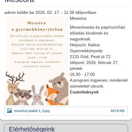
admin
küldte be
2026. 02. 17. - 11:38
időpontban
Meseóra
Meseolvasás és papírszínház
előadás kicsiknek és
nagyoknak.
Helyszín: Katica
Gyermekkönyvtár
2131 Göd, Pesti út 72.
Időpont: 2026. február 27.
péntek
16:30 - 17:00
A program ingyenes, mindenkit
szeretettel várunk.
Csatolmányok
meseóra plakát 1_2.jpg
647.8 KB
Elérhetőségeink