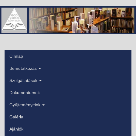
Ugrás
a
tartalomra
Címlap
Főmenü
Bemutatkozás
Szolgáltatások
Dokumentumok
Gyűjteményeink
Galéria
Ajánlók