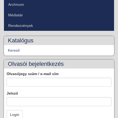
Archívum
Médiatár
Rendezvények
Katalógus
Kereső
Olvasói bejelentkezés
Olvasójegy szám / e-mail cím
Jelszó