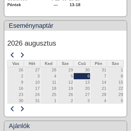
Péntek
--- 13-18
Eseménynaptár
2026 augusztus
Előző
Következő
Oldalszámozás
Vas
Hét
Ked
Sze
Csü
Pén
Szo
26
27
28
29
30
31
1
2
3
4
5
6
7
8
9
10
11
12
13
14
15
16
17
18
19
20
21
22
23
24
25
26
27
28
29
30
31
1
2
3
4
5
Előző
Következő
Oldalszámozás
Ajánlók