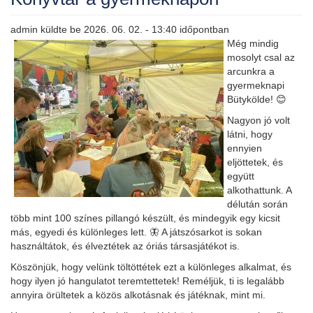
admin
küldte be
2026. 06. 02. - 13:40
időpontban
Még mindig
mosolyt csal az
arcunkra a
gyermeknapi
Bütykölde! 😊
Nagyon jó volt
látni, hogy
ennyien
eljöttetek, és
együtt
alkothattunk. A
délután során
több mint 100 színes pillangó készült, és mindegyik egy kicsit
más, egyedi és különleges lett. 🦋 A játszósarkot is sokan
használtátok, és élveztétek az óriás társasjátékot is.
Köszönjük, hogy velünk töltöttétek ezt a különleges alkalmat, és
hogy ilyen jó hangulatot teremtettetek! Reméljük, ti is legalább
annyira örültetek a közös alkotásnak és játéknak, mint mi.