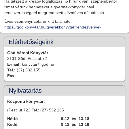
Ha tetszett a kreatív foglalkozás, jó hírünk van: szeptembertől
ismét várunk benneteket a gyermekkönyvtár havi
rendszerességgel megrendezett kézműves délutánjain.
Éves eseménynaptárunk itt található:
https://godikonyvtar.hu/gyerekkonyvtar/rendezvenyek
Elérhetőségeink
Göd Városi Könyvtár
2131 Göd, Pesti út 72.
E-mail:
konyvtar@god.hu
Tel.:
(27) 532 155
Fax:
Nyitvatartás
Központi könyvtár:
(Pesti út 72.) Tel.: (27) 532 155
Hétfő
9-12 és 13-18
Kedd
9-12 és 13-18