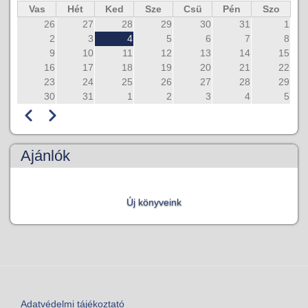
Vas
Hét
Ked
Sze
Csü
Pén
Szo
26
27
28
29
30
31
1
2
3
4
5
6
7
8
9
10
11
12
13
14
15
16
17
18
19
20
21
22
23
24
25
26
27
28
29
30
31
1
2
3
4
5
Előző
Következő
Oldalszámozás
Ajánlók
Új könyveink
Adatvédelmi tájékoztató