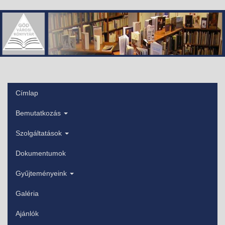
Ugrás
a
tartalomra
Címlap
Főmenü
Bemutatkozás
Szolgáltatások
Dokumentumok
Gyűjteményeink
Galéria
Ajánlók