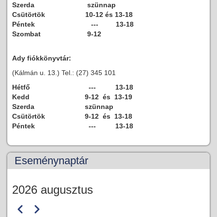
Szerda
szünnap
Csütörtök
10-12 és 13-18
Péntek
--- 13-18
Szombat
9-12
Ady fiókkönyvtár:
(Kálmán u. 13.) Tel.: (27) 345 101
Hétfő
--- 13-18
Kedd
9-12 és 13-19
Szerda
szünnap
Csütörtök
9-12 és 13-18
Péntek
--- 13-18
Eseménynaptár
2026 augusztus
Előző
Következő
Oldalszámozás