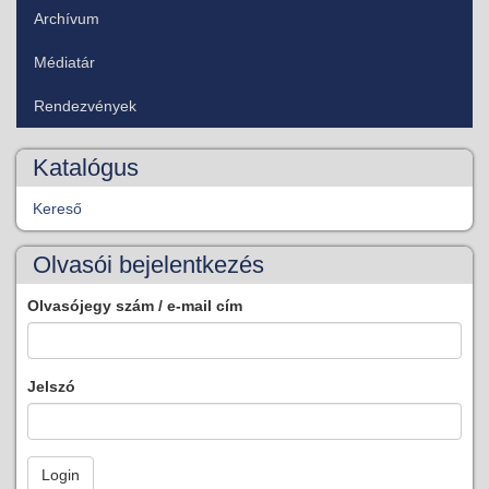
Archívum
Médiatár
Rendezvények
Katalógus
Kereső
Olvasói bejelentkezés
Olvasójegy szám / e-mail cím
Jelszó