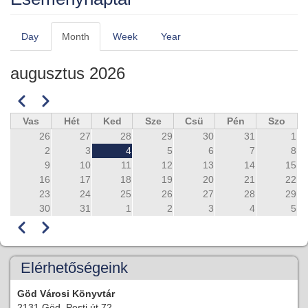
Day
Month
Week
Year
Elsődleges
fülek
augusztus 2026
Előző
Következő
Oldalszámozás
Vas
Hét
Ked
Sze
Csü
Pén
Szo
26
27
28
29
30
31
1
2
3
4
5
6
7
8
9
10
11
12
13
14
15
16
17
18
19
20
21
22
23
24
25
26
27
28
29
30
31
1
2
3
4
5
Előző
Következő
Oldalszámozás
Elérhetőségeink
Göd Városi Könyvtár
2131 Göd, Pesti út 72.