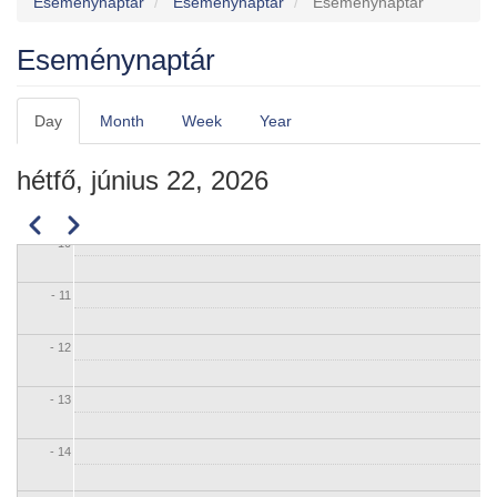
Eseménynaptár
Eseménynaptár
Eseménynaptár
- 06
Eseménynaptár
- 07
Day
Month
Week
Year
Elsődleges
- 08
fülek
hétfő, június 22, 2026
- 09
Előző
Következő
Oldalszámozás
- 10
- 11
- 12
- 13
- 14