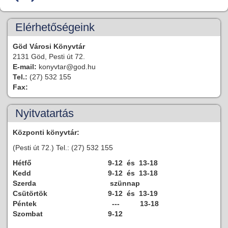
Elérhetőségeink
Göd Városi Könyvtár
2131 Göd, Pesti út 72.
E-mail:
konyvtar@god.hu
Tel.:
(27) 532 155
Fax:
Nyitvatartás
Központi könyvtár:
(Pesti út 72.) Tel.: (27) 532 155
Hétfő
9-12 és 13-18
Kedd
9-12 és 13-18
Szerda
szünnap
Csütörtök
9-12 és 13-19
Péntek
--- 13-18
Szombat
9-12