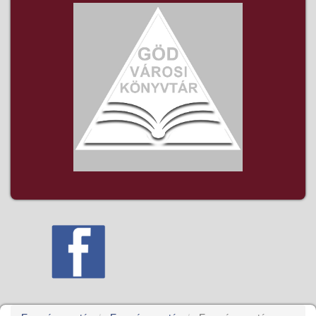
Before -
01
- 01
- 02
- 03
- 04
- 05