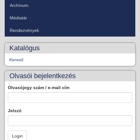
Archívum
Médiatár
Rendezvények
Katalógus
Kereső
Olvasói bejelentkezés
Olvasójegy szám / e-mail cím
Jelszó